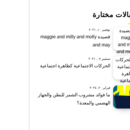
الات مختارة
نوفمبر ١٠, ٢٠٢١
قصيدة maggie and milly and molly
and may
سبتمبر ٠٧, ٢٠٢١
الحركات الاجتماعية كظاهرة اجتماعية
فبراير ٢٠, ٢٠٢٤
ما فوائد مشروب الشمر للبطن والجهاز
الهضمي والمعدة؟