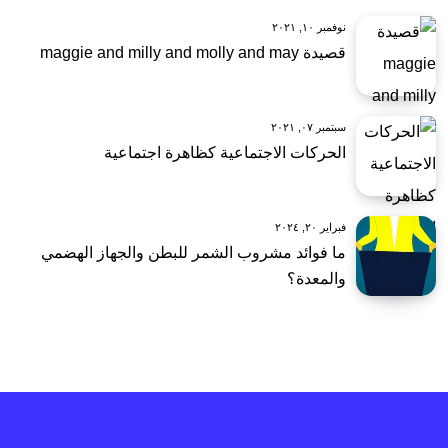
نوفمبر ١٠, ٢٠٢١
قصيدة maggie and milly and molly and may
سبتمبر ٠٧, ٢٠٢١
الحركات الاجتماعية كظاهرة اجتماعية
فبراير ٢٠, ٢٠٢٤
ما فوائد مشروب الشمر للبطن والجهاز الهضمي
والمعدة؟