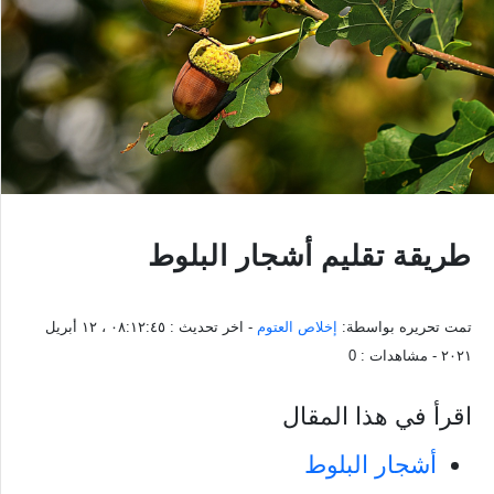
طريقة تقليم أشجار البلوط
تمت تحريره بواسطة:
إخلاص العتوم
- اخر تحديث :
٠٨:١٢:٤٥ ، ١٢ أبريل
٢٠٢١
- مشاهدات :
0
اقرأ في هذا المقال
أشجار البلوط