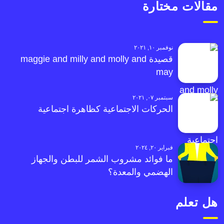
مقالات مختارة
نوفمبر ١٠, ٢٠٢١
قصيدة maggie and milly and molly and
may
سبتمبر ٠٧, ٢٠٢١
الحركات الاجتماعية كظاهرة اجتماعية
فبراير ٢٠, ٢٠٢٤
ما فوائد مشروب الشمر للبطن والجهاز
الهضمي والمعدة؟
هل تعلم