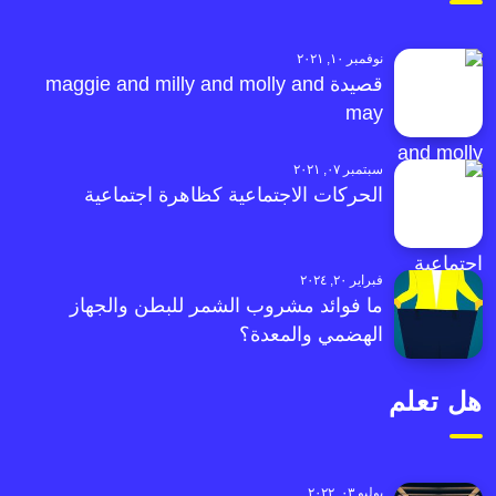
نوفمبر ١٠, ٢٠٢١
قصيدة maggie and milly and molly and
may
سبتمبر ٠٧, ٢٠٢١
الحركات الاجتماعية كظاهرة اجتماعية
فبراير ٢٠, ٢٠٢٤
ما فوائد مشروب الشمر للبطن والجهاز
الهضمي والمعدة؟
هل تعلم
يوليو ٠٣, ٢٠٢٢