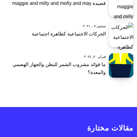
قصيدة maggie and milly and molly and may
سبتمبر ٠٧, ٢٠٢١
الحركات الاجتماعية كظاهرة اجتماعية
فبراير ٢٠, ٢٠٢٤
ما فوائد مشروب الشمر للبطن والجهاز الهضمي
والمعدة؟
مقالات مختارة