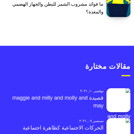
ما فوائد مشروب الشمر للبطن والجهاز الهضمي
والمعدة؟
مقالات مختارة
نوفمبر ١٠, ٢٠٢١
قصيدة maggie and milly and molly and
may
سبتمبر ٠٧, ٢٠٢١
الحركات الاجتماعية كظاهرة اجتماعية