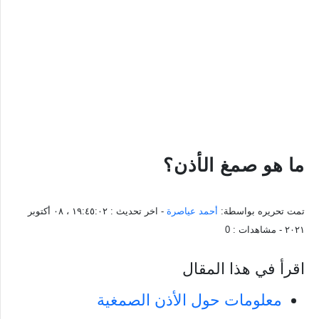
ما هو صمغ الأذن؟
تمت تحريره بواسطة:
أحمد عياصرة
- اخر تحديث :
١٩:٤٥:٠٢ ، ٠٨ أكتوبر
٢٠٢١
- مشاهدات :
0
اقرأ في هذا المقال
معلومات حول الأذن الصمغية