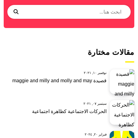
مقالات مختارة
نوفمبر ١٠, ٢٠٢١
قصيدة maggie and milly and molly and may
سبتمبر ٠٧, ٢٠٢١
الحركات الاجتماعية كظاهرة اجتماعية
فبراير ٢٠, ٢٠٢٤