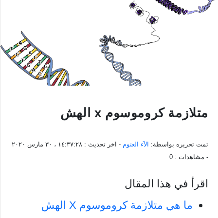
متلازمة كروموسوم x الهش
تمت تحريره بواسطة:
الآء العتوم
- اخر تحديث :
١٤:٣٧:٢٨ ، ٣٠ مارس ٢٠٢٠
- مشاهدات :
0
اقرأ في هذا المقال
ما هي متلازمة كروموسوم X الهش