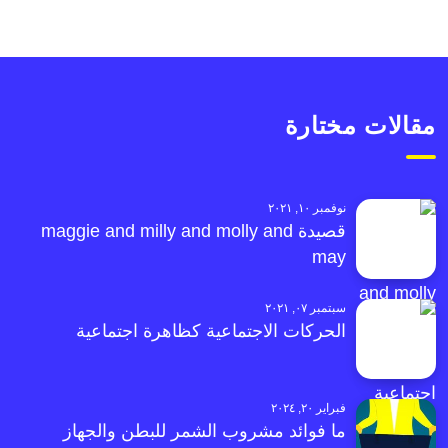
مقالات مختارة
نوفمبر ١٠, ٢٠٢١
قصيدة maggie and milly and molly and
may
سبتمبر ٠٧, ٢٠٢١
الحركات الاجتماعية كظاهرة اجتماعية
فبراير ٢٠, ٢٠٢٤
ما فوائد مشروب الشمر للبطن والجهاز