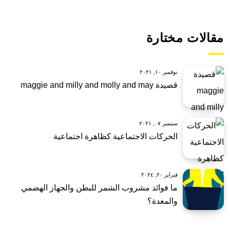
مقالات مختارة
نوفمبر ١٠, ٢٠٢١
قصيدة maggie and milly and molly and may
سبتمبر ٠٧, ٢٠٢١
الحركات الاجتماعية كظاهرة اجتماعية
فبراير ٢٠, ٢٠٢٤
ما فوائد مشروب الشمر للبطن والجهاز الهضمي
والمعدة؟