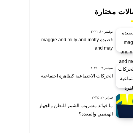
الات مختارة
نوفمبر ١٠, ٢٠٢١
قصيدة maggie and milly and molly
and may
سبتمبر ٠٧, ٢٠٢١
الحركات الاجتماعية كظاهرة اجتماعية
فبراير ٢٠, ٢٠٢٤
ما فوائد مشروب الشمر للبطن والجهاز
الهضمي والمعدة؟