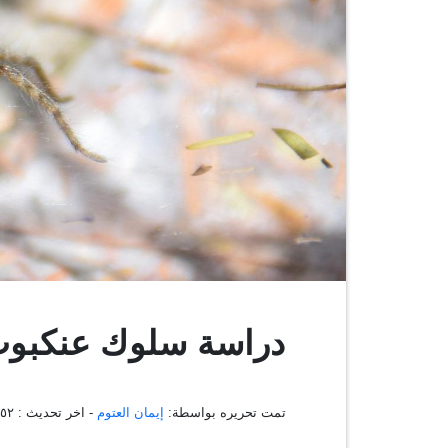
دراسة سلوك عنكبوت
تمت تحريره بواسطة:
إيمان العتوم
- اخر تحديث :
١:٣٥:٥٢