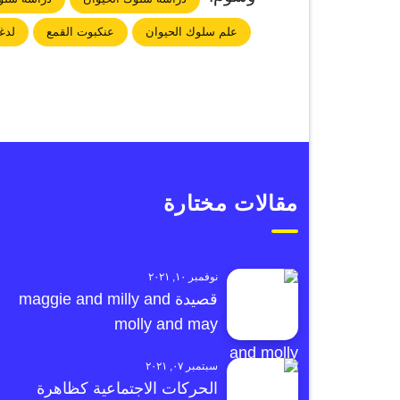
علم سلوك الحيوان
عنكبوت القمع
لدغ
مقالات مختارة
نوفمبر ١٠, ٢٠٢١
قصيدة maggie and milly and
molly and may
سبتمبر ٠٧, ٢٠٢١
الحركات الاجتماعية كظاهرة