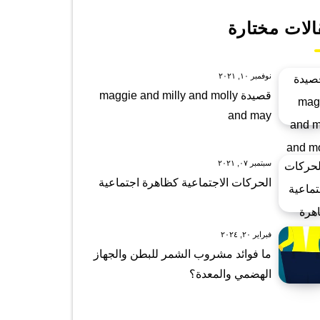
الات مختارة
نوفمبر ١٠, ٢٠٢١
قصيدة maggie and milly and molly
and may
سبتمبر ٠٧, ٢٠٢١
الحركات الاجتماعية كظاهرة اجتماعية
فبراير ٢٠, ٢٠٢٤
ما فوائد مشروب الشمر للبطن والجهاز
الهضمي والمعدة؟