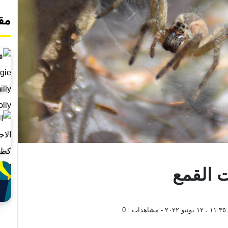
مق
 القمع
١ ، ١٢ يونيو ٢٠٢٢
- مشاهدات :
0