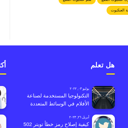
ة العنكبوت
هل تعلم
أكث
يوليو ٠٣, ٢٠٢٢
التكنولوجيا المستخدمة لصناعة
الأفلام في الوسائط المتعددة
أبريل ٢٦, ٢٠٢٣
كيفية إصلاح رمز خطأ تويتر 502