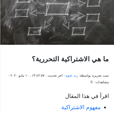
ما هي الاشتراكية التحررية؟
تمت تحريره بواسطة:
رند عتوم
- اخر تحديث :
١٣:٤٢:٥٧ ، ١٠ مايو ٢٠٢٠
-
مشاهدات :
0
اقرأ في هذا المقال
مفهوم الاشتراكية