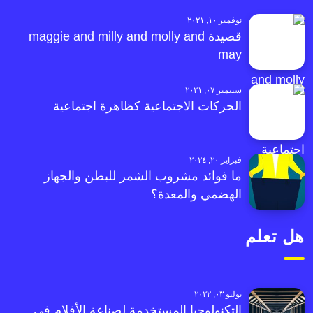
نوفمبر ١٠, ٢٠٢١
قصيدة maggie and milly and molly and
may
سبتمبر ٠٧, ٢٠٢١
الحركات الاجتماعية كظاهرة اجتماعية
فبراير ٢٠, ٢٠٢٤
ما فوائد مشروب الشمر للبطن والجهاز
الهضمي والمعدة؟
هل تعلم
يوليو ٠٣, ٢٠٢٢
التكنولوجيا المستخدمة لصناعة الأفلام في