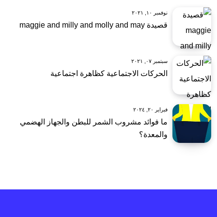
نوفمبر ١٠, ٢٠٢١
قصيدة maggie and milly and molly and may
سبتمبر ٠٧, ٢٠٢١
الحركات الاجتماعية كظاهرة اجتماعية
فبراير ٢٠, ٢٠٢٤
ما فوائد مشروب الشمر للبطن والجهاز الهضمي
والمعدة؟