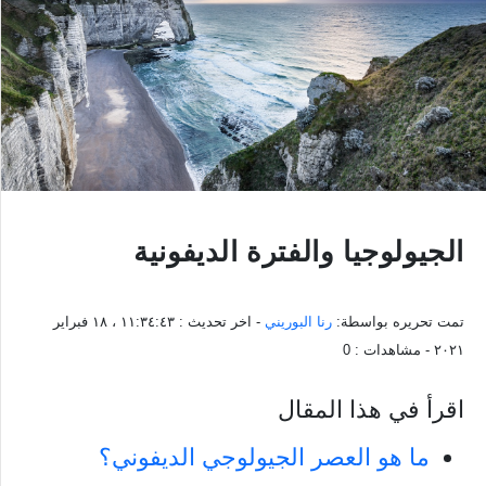
الجيولوجيا والفترة الديفونية
تمت تحريره بواسطة:
رنا البوريني
- اخر تحديث :
١١:٣٤:٤٣ ، ١٨ فبراير
٢٠٢١
- مشاهدات :
0
اقرأ في هذا المقال
ما هو العصر الجيولوجي الديفوني؟