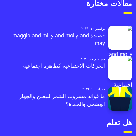
مقالات مختارة
نوفمبر ١٠, ٢٠٢١
قصيدة maggie and milly and molly and
may
سبتمبر ٠٧, ٢٠٢١
الحركات الاجتماعية كظاهرة اجتماعية
فبراير ٢٠, ٢٠٢٤
ما فوائد مشروب الشمر للبطن والجهاز
الهضمي والمعدة؟
هل تعلم