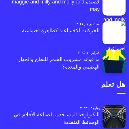
قصيدة maggie and milly and molly and
may
سبتمبر ٠٧, ٢٠٢١
الحركات الاجتماعية كظاهرة اجتماعية
فبراير ٢٠, ٢٠٢٤
ما فوائد مشروب الشمر للبطن والجهاز
الهضمي والمعدة؟
هل تعلم
يوليو ٠٣, ٢٠٢٢
التكنولوجيا المستخدمة لصناعة الأفلام في
الوسائط المتعددة