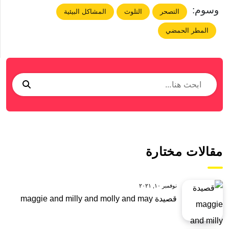
وسوم:
التصحر
التلوث
المشاكل البيئية
المطر الحمضي
مقالات مختارة
نوفمبر ١٠, ٢٠٢١
قصيدة maggie and milly and molly and may