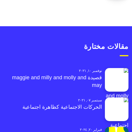
مقالات مختارة
نوفمبر ١٠, ٢٠٢١
قصيدة maggie and milly and molly and
may
سبتمبر ٠٧, ٢٠٢١
الحركات الاجتماعية كظاهرة اجتماعية
فبراير ٢٠, ٢٠٢٤