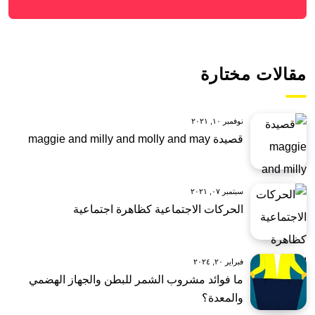
مقالات مختارة
نوفمبر ١٠, ٢٠٢١
قصيدة maggie and milly and molly and may
سبتمبر ٠٧, ٢٠٢١
الحركات الاجتماعية كظاهرة اجتماعية
فبراير ٢٠, ٢٠٢٤
ما فوائد مشروب الشمر للبطن والجهاز الهضمي
والمعدة؟