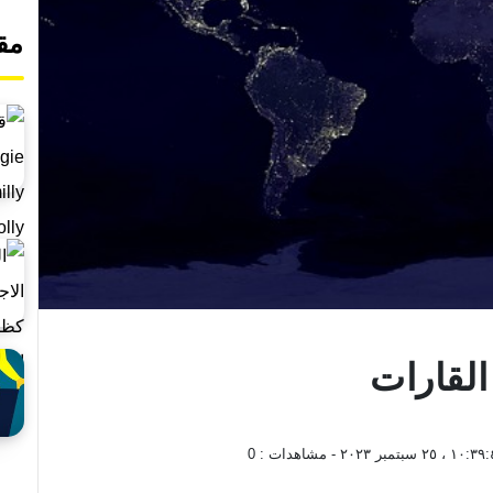
مق
القارات
١٠ ، ٢٥ سبتمبر ٢٠٢٣
- مشاهدات :
0