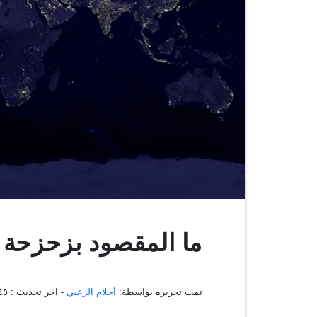
ما المقصود بزحزحة 
تمت تحريره بواسطة:
أحلام الزعبي
- اخر تحديث :
:٣٩:٤٥