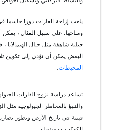
والنشاط البركاني وتشكيل أحواض 
يلعب إزاحة القارات دورا حاسما ف
ومناخها. على سبيل المثال ، يمكن
جبلية شاهقة مثل جبال الهيمالايا ،
البعض يمكن أن تؤدي إلى تكوين ت
المحيطات
.
تساعد دراسة نزوح القارات الجيولو
والتنبؤ بالمخاطر الجيولوجية مثل الز
قيمة في تاريخ الأرض وتطور تضاري
الكوكب ومستقبله.