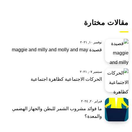
مقالات مختارة
نوفمبر ١٠, ٢٠٢١
قصيدة maggie and milly and molly and may
سبتمبر ٠٧, ٢٠٢١
الحركات الاجتماعية كظاهرة اجتماعية
فبراير ٢٠, ٢٠٢٤
ما فوائد مشروب الشمر للبطن والجهاز الهضمي
والمعدة؟