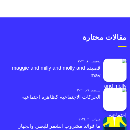
مقالات مختارة
نوفمبر ١٠, ٢٠٢١
قصيدة maggie and milly and molly and
may
سبتمبر ٠٧, ٢٠٢١
الحركات الاجتماعية كظاهرة اجتماعية
فبراير ٢٠, ٢٠٢٤
ما فوائد مشروب الشمر للبطن والجهاز