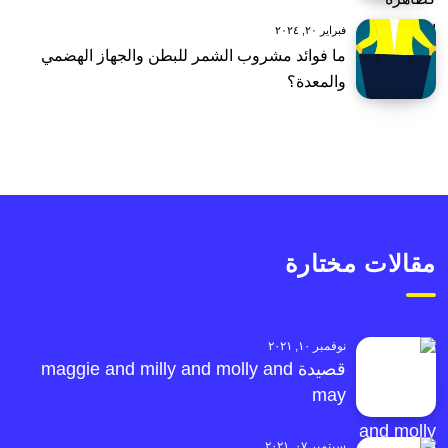
فبراير ٢٠, ٢٠٢٤
ما فوائد مشروب الشمر للبطن والجهاز الهضمي
والمعدة؟
مقالات مختارة
نوفمبر ١٠, ٢٠٢١
قصيدة maggie and milly and molly and
may
سبتمبر ٠٧, ٢٠٢١