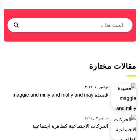
مقالات مختارة
نوفمبر ١٠, ٢٠٢١
قصيدة maggie and milly and molly and may
سبتمبر ٠٧, ٢٠٢١
الحركات الاجتماعية كظاهرة اجتماعية