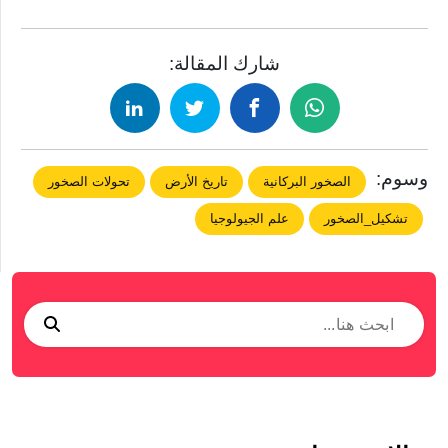
شارك المقالة:
وسوم:
الصخور البركانية
تاريخ الأرض
تحولات الصخور
تشكيل_الصخور
علم الجيولوجيا