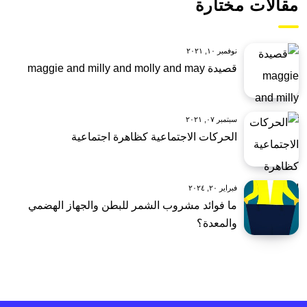
مقالات مختارة
نوفمبر ١٠, ٢٠٢١
قصيدة maggie and milly and molly and may
سبتمبر ٠٧, ٢٠٢١
الحركات الاجتماعية كظاهرة اجتماعية
فبراير ٢٠, ٢٠٢٤
ما فوائد مشروب الشمر للبطن والجهاز الهضمي
والمعدة؟