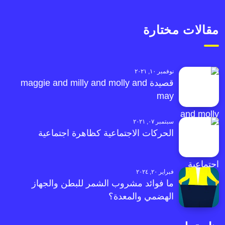
مقالات مختارة
نوفمبر ١٠, ٢٠٢١
قصيدة maggie and milly and molly and
may
سبتمبر ٠٧, ٢٠٢١
الحركات الاجتماعية كظاهرة اجتماعية
فبراير ٢٠, ٢٠٢٤
ما فوائد مشروب الشمر للبطن والجهاز
الهضمي والمعدة؟