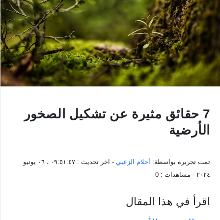
7 حقائق مثيرة عن تشكيل الصخور
الأرضية
تمت تحريره بواسطة:
أحلام الزعبي
- اخر تحديث :
٠٩:٥١:٤٧ ، ٠٦ يونيو
٢٠٢٤
- مشاهدات :
0
اقرأ في هذا المقال