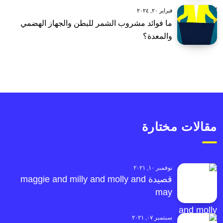
فبراير ٢٠, ٢٠٢٤
ما فوائد مشروب الشمر للبطن والجهاز الهضمي
والمعدة؟
مقالات مختارة
نوفمبر ١٠, ٢٠٢١
قصيدة maggie and milly and molly and
may
سبتمبر ٠٧, ٢٠٢١