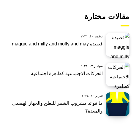
مقالات مختارة
نوفمبر ١٠, ٢٠٢١
قصيدة maggie and milly and molly and may
سبتمبر ٠٧, ٢٠٢١
الحركات الاجتماعية كظاهرة اجتماعية
فبراير ٢٠, ٢٠٢٤
ما فوائد مشروب الشمر للبطن والجهاز الهضمي
والمعدة؟