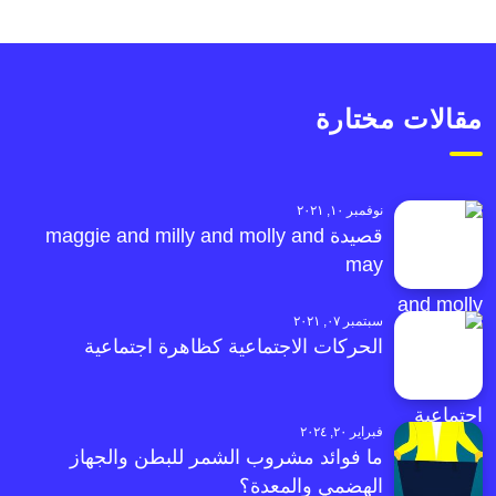
مقالات مختارة
نوفمبر ١٠, ٢٠٢١
قصيدة maggie and milly and molly and
may
سبتمبر ٠٧, ٢٠٢١
الحركات الاجتماعية كظاهرة اجتماعية
فبراير ٢٠, ٢٠٢٤
ما فوائد مشروب الشمر للبطن والجهاز
الهضمي والمعدة؟