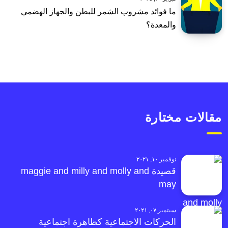
ما فوائد مشروب الشمر للبطن والجهاز الهضمي
والمعدة؟
مقالات مختارة
نوفمبر ١٠, ٢٠٢١
قصيدة maggie and milly and molly and
may
سبتمبر ٠٧, ٢٠٢١
الحركات الاجتماعية كظاهرة اجتماعية