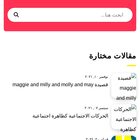
مقالات مختارة
نوفمبر ١٠, ٢٠٢١
قصيدة maggie and milly and molly and may
سبتمبر ٠٧, ٢٠٢١
الحركات الاجتماعية كظاهرة اجتماعية
فبراير ٢٠, ٢٠٢٤