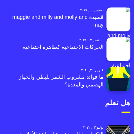
نوفمبر ١٠, ٢٠٢١
قصيدة maggie and milly and molly and
may
سبتمبر ٠٧, ٢٠٢١
الحركات الاجتماعية كظاهرة اجتماعية
فبراير ٢٠, ٢٠٢٤
ما فوائد مشروب الشمر للبطن والجهاز
الهضمي والمعدة؟
هل تعلم
يوليو ٠٣, ٢٠٢٢