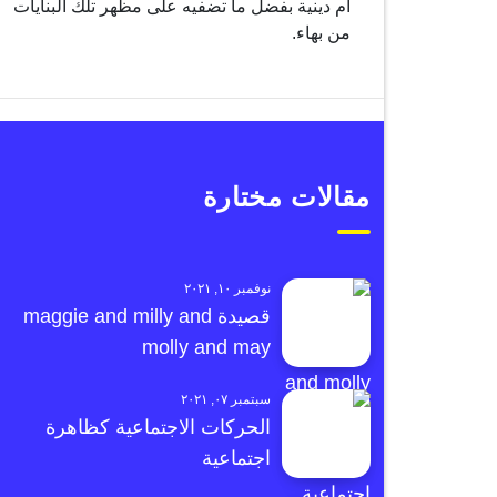
أم دينية بفضل ما تضفيه على مظهر تلك البنايات
من بهاء.
مقالات مختارة
نوفمبر ١٠, ٢٠٢١
قصيدة maggie and milly and
molly and may
سبتمبر ٠٧, ٢٠٢١
الحركات الاجتماعية كظاهرة
اجتماعية