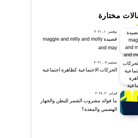
الات مختارة
نوفمبر ١٠, ٢٠٢١
قصيدة maggie and milly and molly
and may
سبتمبر ٠٧, ٢٠٢١
الحركات الاجتماعية كظاهرة اجتماعية
فبراير ٢٠, ٢٠٢٤
ما فوائد مشروب الشمر للبطن والجهاز
الهضمي والمعدة؟