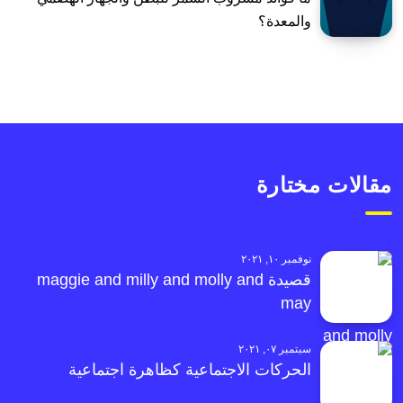
والمعدة؟
مقالات مختارة
نوفمبر ١٠, ٢٠٢١
قصيدة maggie and milly and molly and
may
سبتمبر ٠٧, ٢٠٢١
الحركات الاجتماعية كظاهرة اجتماعية