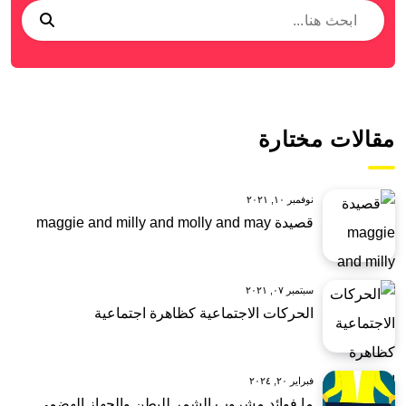
مقالات مختارة
نوفمبر ١٠, ٢٠٢١
قصيدة maggie and milly and molly and may
سبتمبر ٠٧, ٢٠٢١
الحركات الاجتماعية كظاهرة اجتماعية
فبراير ٢٠, ٢٠٢٤
ما فوائد مشروب الشمر للبطن والجهاز الهضمي