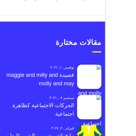
مقالات مختارة
نوفمبر ١٠, ٢٠٢١
قصيدة maggie and milly and
molly and may
سبتمبر ٠٧, ٢٠٢١
الحركات الاجتماعية كظاهرة
اجتماعية
فبراير ٢٠, ٢٠٢٤
ما فوائد مشروب الشمر للبطن