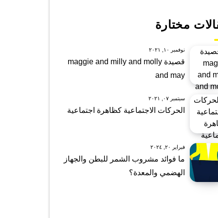
الات مختارة
نوفمبر ١٠, ٢٠٢١
قصيدة maggie and milly and molly
and may
سبتمبر ٠٧, ٢٠٢١
الحركات الاجتماعية كظاهرة اجتماعية
فبراير ٢٠, ٢٠٢٤
ما فوائد مشروب الشمر للبطن والجهاز
الهضمي والمعدة؟