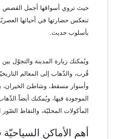
حيث تروي أسواقها أجمل القصص التار
تنعكس حضارتها في أحيائها العصريّة،
بأسلوب حديث.
ويُمكنك زيارة المدينة والتجوّل بين 
قُرب، والذّهاب إلی المعالم التاريخيّة 
وأسوار مسقط، وشاطئ الخيران، بالإض
الموجودة فيها، ويُمكنك أيضاً الذّه
المأكولات المحليّة، والتقاط الصّور ال
أهم الأماكن السياحيّة ف