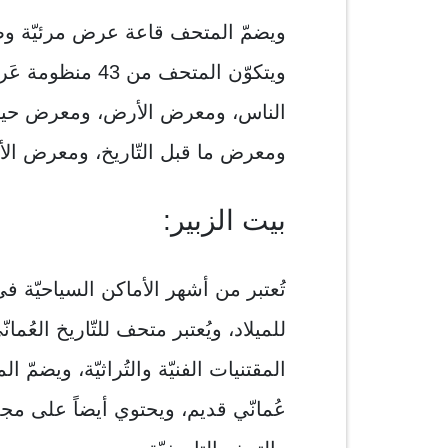
الناس، ومعرض الأرض، ومعرض حياة ا
ومعرض ما قبل التّاريخ، ومعرض الأس
بيت الزبير:
للميلاد، ويُعتبر متحف للتّاريخ العُ
المقتنيات الفنيّة والتُراثيّة، ويضم
عُمانّي قديم، ويحتوي أيضاً علی مجم