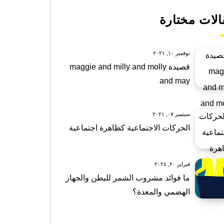
الات مختارة
نوفمبر ١٠, ٢٠٢١
قصيدة maggie and milly and molly
and may
سبتمبر ٠٧, ٢٠٢١
الحركات الاجتماعية كظاهرة اجتماعية
فبراير ٢٠, ٢٠٢٤
ما فوائد مشروب الشمر للبطن والجهاز
الهضمي والمعدة؟