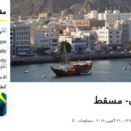
مق
ن- مسقط
 أكتوبر ٢٠١٩
- مشاهدات :
0