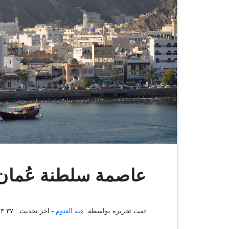
عاصمة سلطنة عُما
تمت تحريره بواسطة:
هبة العتوم
- اخر تحديث :
١٣:٢٣:٣٧ ، ٢٦