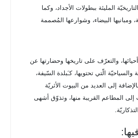
يخيّة المليئة ببطولات الأجداد، وكما
 ومبانيها البيضاء، وشوارعها المُصممة
أحيائها، والتعرّف علی تاريخها وحضارتها عن
والسياحيّة الّتي تحتويها، كـَبلدة السّيفة،
افة إلی العديد من البيوت الأثريّة
اب إلی المطاعم القريبة منها، وتذوّق أشهی
تذكاريّة.
يها: