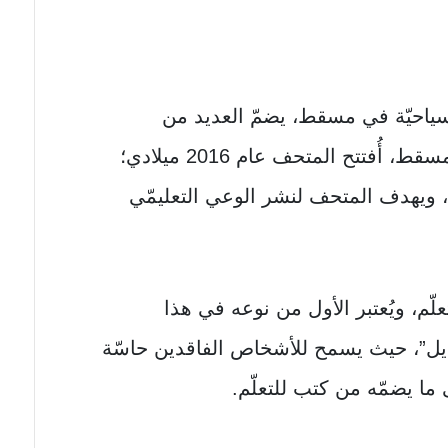
السياحيّة في مسقط، يضمّ العديد من
الموروثات التُراثيّة القديمة لمدينة مسقط، أُفتتح المتحف عام 2016 ميلادي؛
نّي، ويهدف المتحف لنشر الوعي التعليمّي
ّم، ويُعتبر الأول من نوعه في هذا
ايل”، حيث يسمح للأشخاص الفاقدين حاسّة
ما يضمّه من كتب للتعلّم.