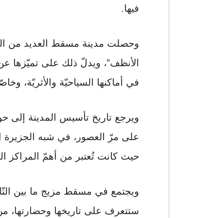
فيها.
وحصلت مدينة مسقط العديد من المر
الأنظف”، ويدلّ ذلك علی تميّزها عن 
في أماكنها السياحيّة والأثريّة، وخاص
علی مرّ العصور، في شبه الجزيرة الع
حيث كانت تُعتبر من أهمّ المراكز التج
ويجتمع في مسقط مزيج ما بين التّار
ستتعرف علی تاريخها وحضارتها، من خ