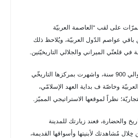
ّات علی لقب “العاصمة العربيّة
باقي عواصم الدّول العربيّة، ويُلاحظ ذلك
ّة في قلعتّي الميراني والجلالي التاريخيّتين.
ويرجع تاريخ تأسيس المدينة إلی حوالي 900 سنة، واشهرت بمركزها التاريخّي
ربيّة وخاصّة ف بداية العهد الإسلامّي،
اريّة؛ نظراً لموقعها الاستراتيجي المميّز.
يخ والحضارة، فعند زيارتك للمدينة
ِلال مُشاهدتك لأبنيتها وأسواقها القديمة،