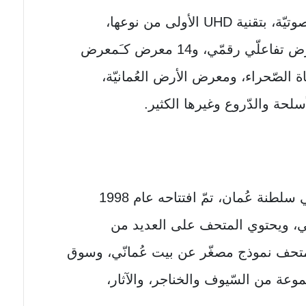
ويضمّ المتحف قاعة عرض مرئيّة وصوتيّة، بتقنية UHD الأولی من نوعها،
ويتكوّن المتحف من 43 منظومة عَرض تفاعلّي رقمّي، و14 معرض كـَمعرض
لصّحراء، ومعرض الأرض العُمانيّة،
لحة والدّروع وغيرها الكثير.
تُعتبر من أشهر الأماكن السياحيّة في سلطنة عُمان، تمّ افتتاحه عام 1998
مانّي، ويحتوي المتحف علی العديد من
ّ المتحف نموذج مصغّر عن بيت عُمانّي، وسوق
وعة من السّيوف والخناجر، والآثار،