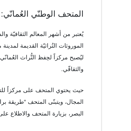
المتحف الوطنّي العُمانّي:
يُعتبر من أشهر المعالم الثقافيّة و
ليُصبح مركزاً لحِفظ التُّراث العُما
والثقافّي.
حيث يحتوي المتحف علی مركزاً للتعل
المجال، ويتبنّی المتحف “طريقة بر
البصر، بزيارة المتحف والاطلاع علی 