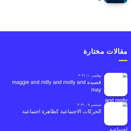
مقالات مختارة
نوفمبر ١٠, ٢٠٢١
قصيدة maggie and milly and molly and
may
سبتمبر ٠٧, ٢٠٢١
الحركات الاجتماعية كظاهرة اجتماعية