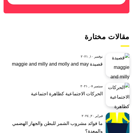
مقالات مختارة
نوفمبر ١٠, ٢٠٢١
قصيدة maggie and milly and molly and may
سبتمبر ٠٧, ٢٠٢١
الحركات الاجتماعية كظاهرة اجتماعية
فبراير ٢٠, ٢٠٢٤
ما فوائد مشروب الشمر للبطن والجهاز الهضمي
والمعدة؟