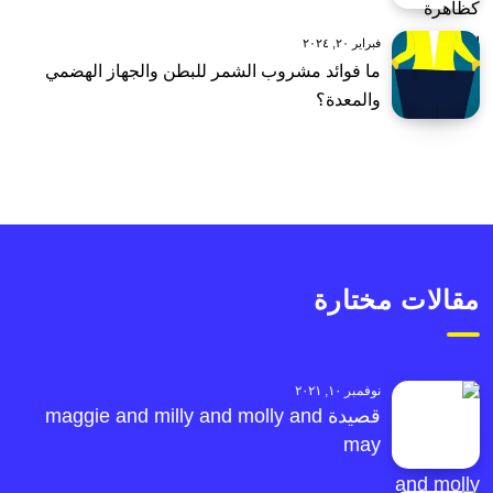
فبراير ٢٠, ٢٠٢٤
ما فوائد مشروب الشمر للبطن والجهاز الهضمي
والمعدة؟
مقالات مختارة
نوفمبر ١٠, ٢٠٢١
قصيدة maggie and milly and molly and
may