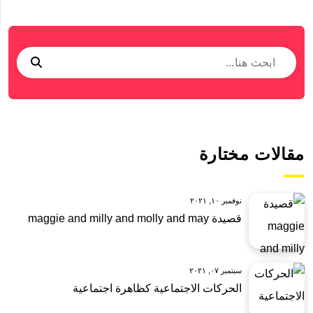
مقالات مختارة
نوفمبر ١٠, ٢٠٢١
قصيدة maggie and milly and molly and may
سبتمبر ٠٧, ٢٠٢١
الحركات الاجتماعية كظاهرة اجتماعية