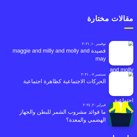
مقالات مختارة
نوفمبر ١٠, ٢٠٢١
قصيدة maggie and milly and molly and
may
سبتمبر ٠٧, ٢٠٢١
الحركات الاجتماعية كظاهرة اجتماعية
فبراير ٢٠, ٢٠٢٤
ما فوائد مشروب الشمر للبطن والجهاز
الهضمي والمعدة؟