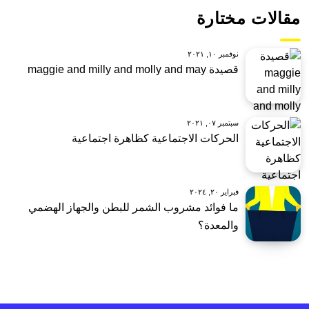
مقالات مختارة
نوفمبر ١٠, ٢٠٢١
قصيدة maggie and milly and molly and may
سبتمبر ٠٧, ٢٠٢١
الحركات الاجتماعية كظاهرة اجتماعية
فبراير ٢٠, ٢٠٢٤
ما فوائد مشروب الشمر للبطن والجهاز الهضمي
والمعدة؟