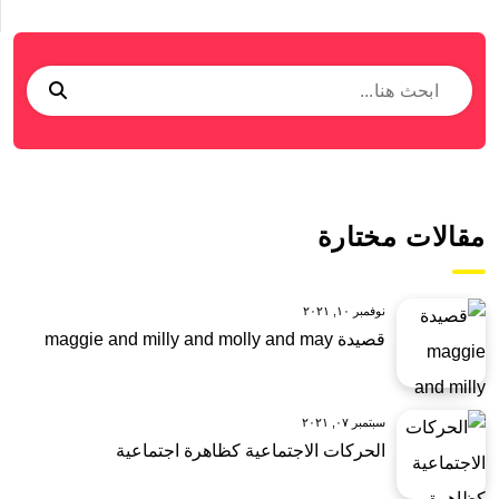
مقالات مختارة
نوفمبر ١٠, ٢٠٢١
قصيدة maggie and milly and molly and may
سبتمبر ٠٧, ٢٠٢١
الحركات الاجتماعية كظاهرة اجتماعية