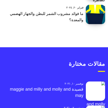
فبراير ٢٠, ٢٠٢٤
ما فوائد مشروب الشمر للبطن والجهاز الهضمي
والمعدة؟
مقالات مختارة
نوفمبر ١٠, ٢٠٢١
قصيدة maggie and milly and molly and
may
سبتمبر ٠٧, ٢٠٢١