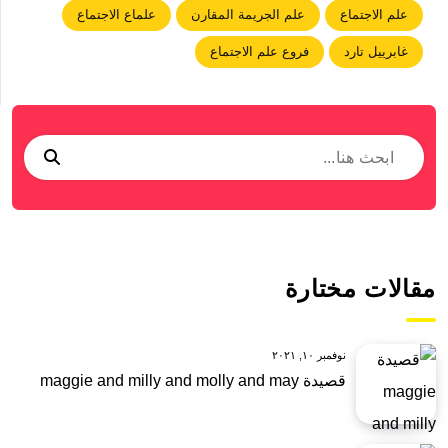
علم الاجتماع
علم الجريمة المقارن
علماع الاجتماع
غابرييل تارد
فروع علم الاجتماع
مقالات مختارة
نوفمبر ١٠, ٢٠٢١
قصيدة maggie and milly and molly and may