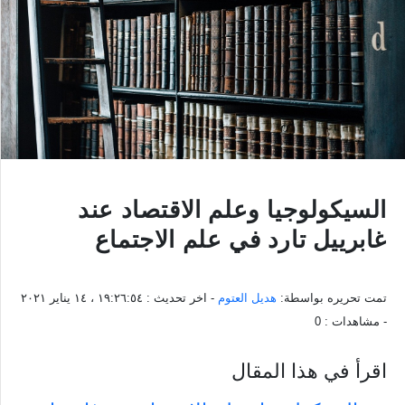
السيكولوجيا وعلم الاقتصاد عند
غابرييل تارد في علم الاجتماع
تمت تحريره بواسطة:
هديل العتوم
- اخر تحديث :
١٩:٢٦:٥٤ ، ١٤ يناير ٢٠٢١
- مشاهدات :
0
اقرأ في هذا المقال