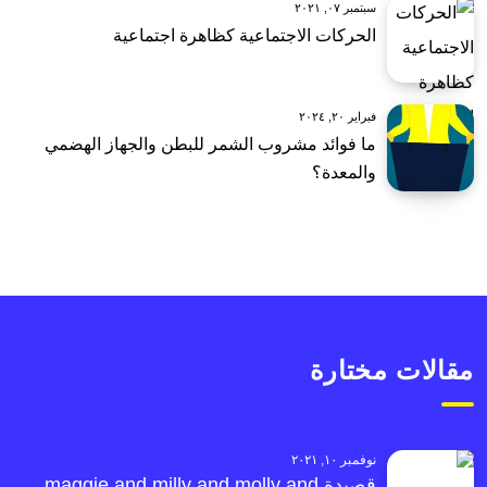
سبتمبر ٠٧, ٢٠٢١
الحركات الاجتماعية كظاهرة اجتماعية
فبراير ٢٠, ٢٠٢٤
ما فوائد مشروب الشمر للبطن والجهاز الهضمي
والمعدة؟
مقالات مختارة
نوفمبر ١٠, ٢٠٢١
قصيدة maggie and milly and molly and