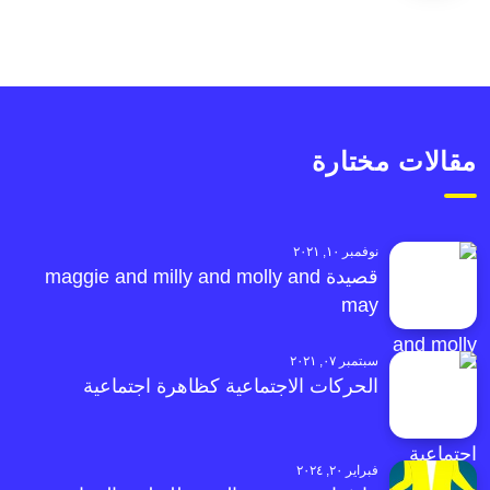
مقالات مختارة
نوفمبر ١٠, ٢٠٢١
قصيدة maggie and milly and molly and
may
سبتمبر ٠٧, ٢٠٢١
الحركات الاجتماعية كظاهرة اجتماعية
فبراير ٢٠, ٢٠٢٤