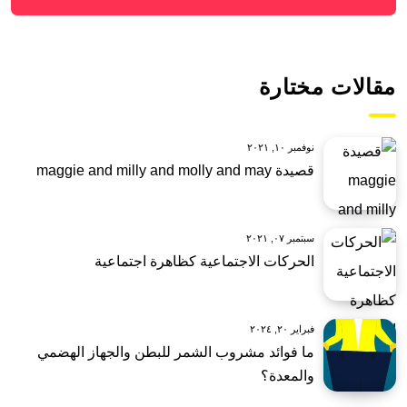
مقالات مختارة
نوفمبر ١٠, ٢٠٢١
قصيدة maggie and milly and molly and may
سبتمبر ٠٧, ٢٠٢١
الحركات الاجتماعية كظاهرة اجتماعية
فبراير ٢٠, ٢٠٢٤
ما فوائد مشروب الشمر للبطن والجهاز الهضمي
والمعدة؟