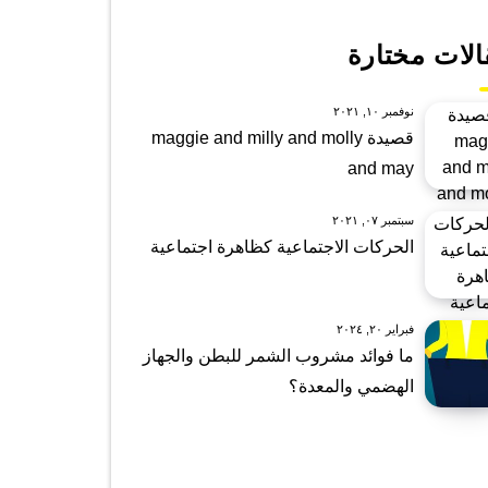
الات مختارة
نوفمبر ١٠, ٢٠٢١
قصيدة maggie and milly and molly
and may
سبتمبر ٠٧, ٢٠٢١
الحركات الاجتماعية كظاهرة اجتماعية
فبراير ٢٠, ٢٠٢٤
ما فوائد مشروب الشمر للبطن والجهاز
الهضمي والمعدة؟