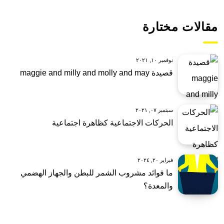
مقالات مختارة
نوفمبر ١٠, ٢٠٢١
قصيدة maggie and milly and molly and may
سبتمبر ٠٧, ٢٠٢١
الحركات الاجتماعية كظاهرة اجتماعية
فبراير ٢٠, ٢٠٢٤
ما فوائد مشروب الشمر للبطن والجهاز الهضمي
والمعدة؟