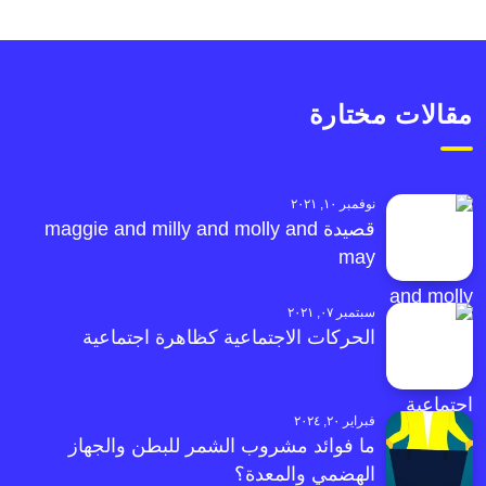
مقالات مختارة
نوفمبر ١٠, ٢٠٢١
قصيدة maggie and milly and molly and
may
سبتمبر ٠٧, ٢٠٢١
الحركات الاجتماعية كظاهرة اجتماعية
فبراير ٢٠, ٢٠٢٤
ما فوائد مشروب الشمر للبطن والجهاز
الهضمي والمعدة؟