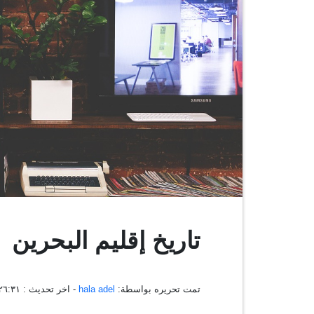
تاريخ إقليم البحرين
تمت تحريره بواسطة:
hala adel
- اخر تحديث :
٢١:٢٦:٣١ ، ٠٧ ف