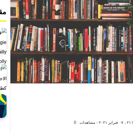
مق
براير ٢٠٢١
- مشاهدات :
0