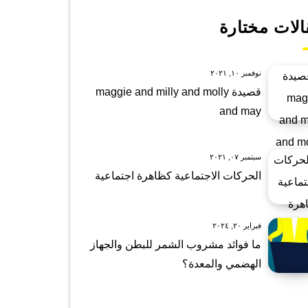
الات مختارة
نوفمبر ١٠, ٢٠٢١
قصيدة maggie and milly and molly
and may
سبتمبر ٠٧, ٢٠٢١
الحركات الاجتماعية كظاهرة اجتماعية
فبراير ٢٠, ٢٠٢٤
ما فوائد مشروب الشمر للبطن والجهاز
الهضمي والمعدة؟