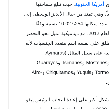
ن
أمريكا الجنوبية
، حيث تبلغ مساحتها
مربع تقريباً، وهي تمتد من جبال الأنديز الوسطى إلى
الأمازون مروراً بمنطقة تشاكو، يبلغ عدد سكانها 10،027،254 نسمة وفقًا
للتعداد الوطني للسكان والمساكن لعام 2012، مع ديناميكية تميل نحو التحضر
يطلق على نفسه اسم متعدد الجنسيات لأنه
يضم أكثر من 36 من الشعوب الأصلية على سبيل المثال (Aymaras
وQuechuas وGuarani وAyoreos وMostenes وTsimanes وGuarayos
وTacanas وMoxeños وUrus وTormonas وYuquis وChiquitamos وAfro-
التركيز بشكل أكبر على إعادة انتخاب الرئيس إيفو