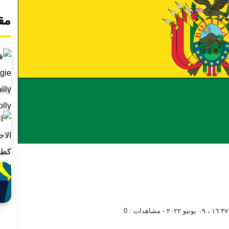
مق
 ، ٠٩ يونيو ٢٠٢٢
- مشاهدات :
0