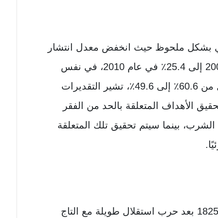
دي بشكل ملحوظ حيث انخفض معدل انتشار
الفقر المدقع من 38.2٪ في عام 2005 إلى 25.4٪ في عام 2010، في نفس
الفترة انخفض معدل الفقر المعتدل من 60.6٪ إلى 49.6٪، تشير التقديرات
تحقيق الأهداف المتعلقة بالحد من الفقر
ه الشرب، بينما سيتم تحقيق تلك المتعلقة
ًا.
تأسست بوليفيا كجمهورية في عام 1825 بعد حرب استقلال طويلة مع التاج