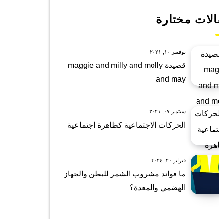
الات مختارة
نوفمبر ١٠, ٢٠٢١
قصيدة maggie and milly and molly
and may
سبتمبر ٠٧, ٢٠٢١
الحركات الاجتماعية كظاهرة اجتماعية
فبراير ٢٠, ٢٠٢٤
ما فوائد مشروب الشمر للبطن والجهاز
الهضمي والمعدة؟