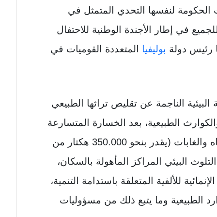
ت الحكومة لنفسها التحدي المتمثل في
لجميع في إطار الأجندة الوطنية للاحتفال
ها رئيس دولة
بوليفيا
المتعددة القوميات في
ة البيئية الناجمة عن تقليص تراثها الطبيعي
 والكوارث الطبيعية، بعد الخسارة المتسارعة
للتنوع البيولوجي وتدهور موارد المياه والغابات (يقدر بنحو 350.000 هكتار من
 التلوث البيئي المراكز المأهولة بالسكان،
ائية للألفية المتعلقة باستدامة التنمية،
رد الطبيعية وما يتبع ذلك من مسؤوليات