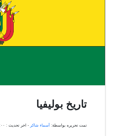
تاريخ بوليفيا
تمت تحريره بواسطة:
أسماء شاكر
- اخر تحديث :
١٦:٣٧:٠٠