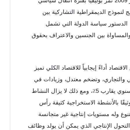
موراليس في كانون الأول / ديسمبر 2009 تمر بوليفيا بفترة انتقال سياسي
ج لنموذج الديمقراطية التشاركية بين
 الدستور سياسة الدولة التي تشمل
المساواة بين الجنسين والاعتراف بحقوق
صاد أداءً إيجابياً للاقتصاد الكلي تميز
 والتجاري، وتضخم معتدل، وزيادات في
الاحتياطيات الدولية، ومتوسط ​​نمو سنوي يقارب 5٪، ومع ذلك لا يزال النشاط
 وثيقًا بالأنشطة الاستخراجية كثيفة رأس
لتنوع وله مستويات إنتاجية غير متجانسة
التحول الإنتاجي الذي يمكن أن يولد وظائف