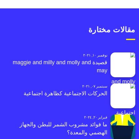
مقالات مختارة
نوفمبر ١٠, ٢٠٢١
قصيدة maggie and milly and molly and
may
سبتمبر ٠٧, ٢٠٢١
الحركات الاجتماعية كظاهرة اجتماعية
فبراير ٢٠, ٢٠٢٤
ما فوائد مشروب الشمر للبطن والجهاز
الهضمي والمعدة؟