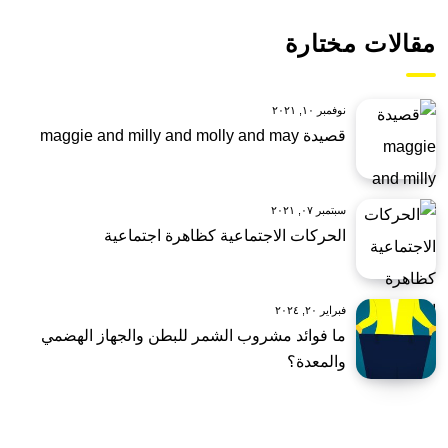
مقالات مختارة
نوفمبر ١٠, ٢٠٢١
قصيدة maggie and milly and molly and may
سبتمبر ٠٧, ٢٠٢١
الحركات الاجتماعية كظاهرة اجتماعية
فبراير ٢٠, ٢٠٢٤
ما فوائد مشروب الشمر للبطن والجهاز الهضمي
والمعدة؟