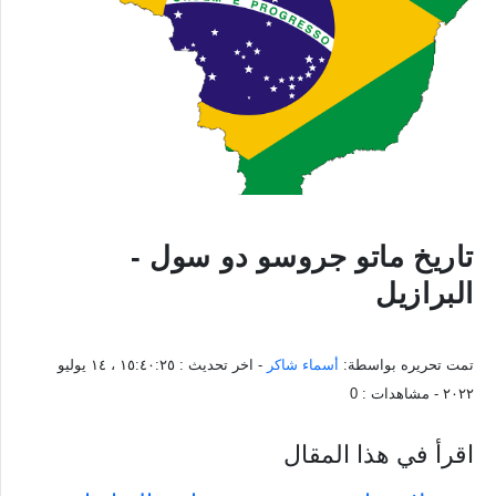
تاريخ ماتو جروسو دو سول -
البرازيل
تمت تحريره بواسطة:
أسماء شاكر
- اخر تحديث :
١٥:٤٠:٢٥ ، ١٤ يوليو
٢٠٢٢
- مشاهدات :
0
اقرأ في هذا المقال