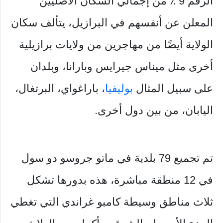
الرقم 9 ٪ من إجمالي السكان الأصليين
المعلن عن أنفسهم في البرازيل، يتألف سكان
الولاية أيضًا من مهاجرين من ولايات برازيلية
أخرى مثل ميناس جيرايس وبارانا، وبلدان
على سبيل المثال
بوليفيا
، باراغواي، البرتغال،
اليابان، من بين دول أخرى.
تم تجميع 79 بلدية في ماتو جروسو دو سول
في 12 منطقة مباشرة، هذه بدورها تشكل
ثلاث مناطق وسيطة كامبو غراندي التي تغطي