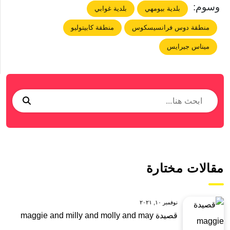
وسوم:
بلدية بيومهي
بلدية غوابي
منطقة دوس فرانسيسكوس
منطقة كابيتوليو
ميناس جيرايس
مقالات مختارة
نوفمبر ١٠, ٢٠٢١
قصيدة maggie and milly and molly and may