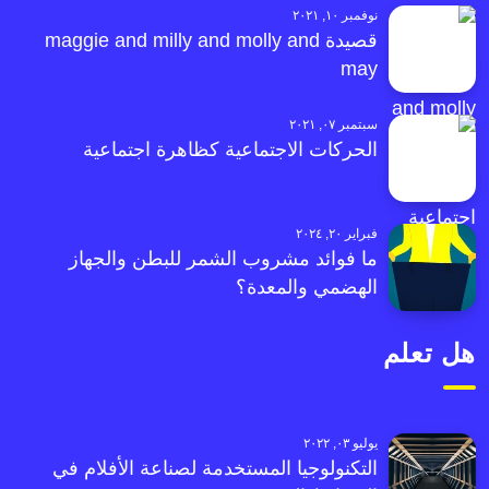
نوفمبر ١٠, ٢٠٢١
قصيدة maggie and milly and molly and
may
سبتمبر ٠٧, ٢٠٢١
الحركات الاجتماعية كظاهرة اجتماعية
فبراير ٢٠, ٢٠٢٤
ما فوائد مشروب الشمر للبطن والجهاز
الهضمي والمعدة؟
هل تعلم
يوليو ٠٣, ٢٠٢٢
التكنولوجيا المستخدمة لصناعة الأفلام في