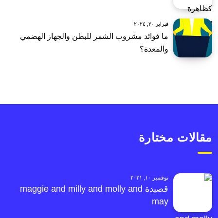
فبراير ٢٠, ٢٠٢٤
ما فوائد مشروب الشمر للبطن والجهاز الهضمي
والمعدة؟
مقالات مختارة
نوفمبر ١٠, ٢٠٢١
قصيدة maggie and milly and molly and
may