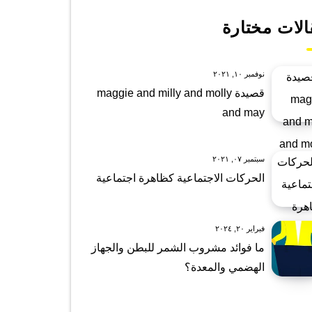
الات مختارة
نوفمبر ١٠, ٢٠٢١
قصيدة maggie and milly and molly
and may
سبتمبر ٠٧, ٢٠٢١
الحركات الاجتماعية كظاهرة اجتماعية
فبراير ٢٠, ٢٠٢٤
ما فوائد مشروب الشمر للبطن والجهاز
الهضمي والمعدة؟