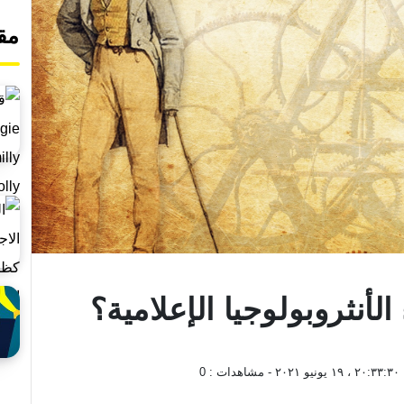
مق
لأنثروبولوجيا الإعلامية؟
٢٠:٣٣:٣٠ ، ١٩ يونيو ٢٠٢١
- مشاهدات :
0