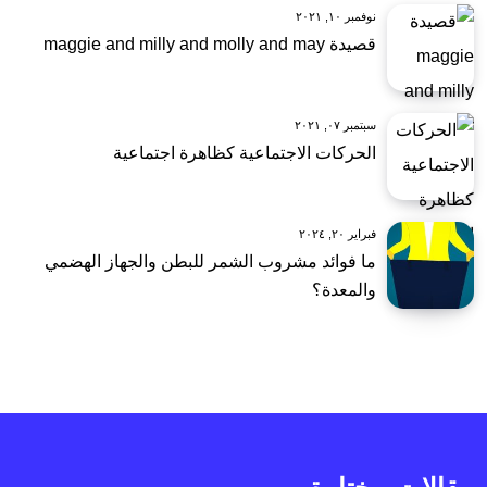
نوفمبر ١٠, ٢٠٢١
قصيدة maggie and milly and molly and may
سبتمبر ٠٧, ٢٠٢١
الحركات الاجتماعية كظاهرة اجتماعية
فبراير ٢٠, ٢٠٢٤
ما فوائد مشروب الشمر للبطن والجهاز الهضمي
والمعدة؟