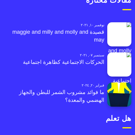
مقالات مختارة
نوفمبر ١٠, ٢٠٢١
قصيدة maggie and milly and molly and
may
سبتمبر ٠٧, ٢٠٢١
الحركات الاجتماعية كظاهرة اجتماعية
فبراير ٢٠, ٢٠٢٤
ما فوائد مشروب الشمر للبطن والجهاز
الهضمي والمعدة؟
هل تعلم