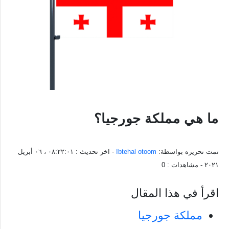
ما هي مملكة جورجيا؟
تمت تحريره بواسطة:
Ibtehal otoom
- اخر تحديث :
٠٨:٢٢:٠١ ، ٠٦ أبريل
٢٠٢١
- مشاهدات :
0
اقرأ في هذا المقال
مملكة جورجيا