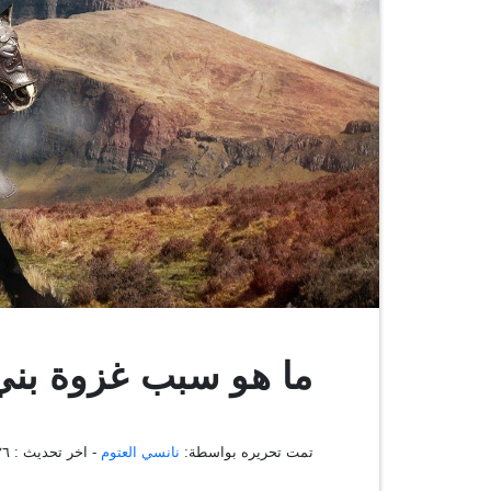
ما هو سبب غزوة ​​بني
تمت تحريره بواسطة:
نانسي العتوم
- اخر تحديث :
٥٣:٢٦