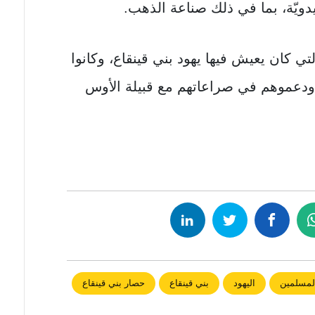
دويّة، بما في ذلك صناعة الذهب.
 كان يعيش فيها يهود بني قينقاع، وكانوا
، ودعموهم في صراعاتهم مع قبيلة الأوس
لمسلمين
اليهود
بني قينقاع
حصار بني قينقاع