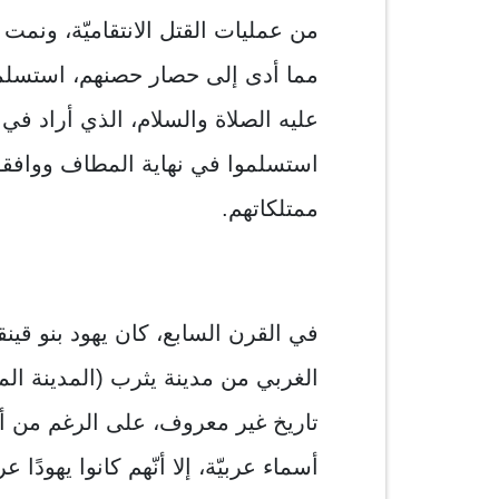
من عمليات القتل الانتقاميّة، ونمت 
مما أدى إلى حصار حصنهم، استسلمت
عليه الصلاة والسلام، الذي أراد في ا
استسلموا في نهاية المطاف ووافقو
ممتلكاتهم.
في القرن السابع، كان يهود بنو قين
الغربي من مدينة يثرب (المدينة المن
تاريخ غير معروف، على الرغم من أنّ
أسماء عربيّة، إلا أنّهم كانوا يهودًا ع