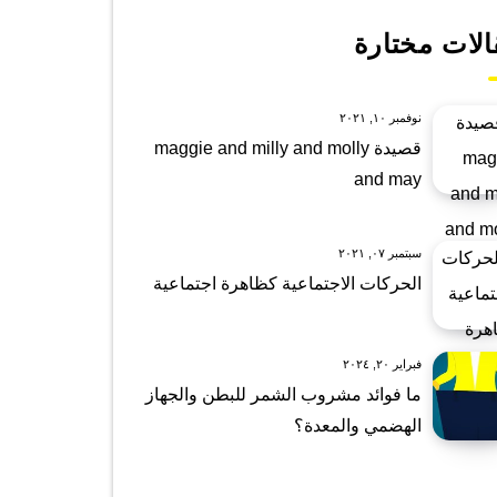
الات مختارة
نوفمبر ١٠, ٢٠٢١
قصيدة maggie and milly and molly
and may
سبتمبر ٠٧, ٢٠٢١
الحركات الاجتماعية كظاهرة اجتماعية
فبراير ٢٠, ٢٠٢٤
ما فوائد مشروب الشمر للبطن والجهاز
الهضمي والمعدة؟