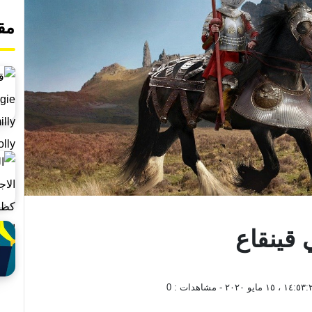
مق
 قينقاع
١٤: ، ١٥ مايو ٢٠٢٠
- مشاهدات :
0