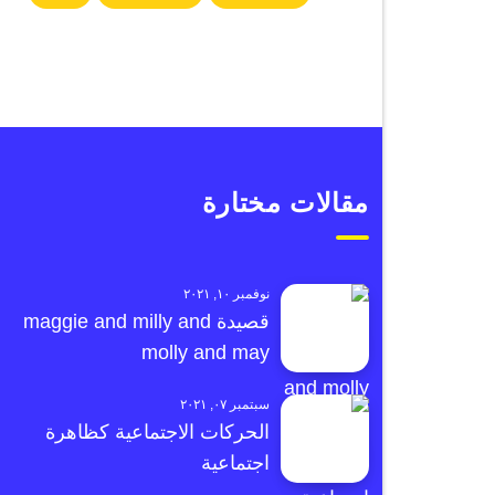
مقالات مختارة
نوفمبر ١٠, ٢٠٢١
قصيدة maggie and milly and
molly and may
سبتمبر ٠٧, ٢٠٢١
الحركات الاجتماعية كظاهرة
اجتماعية