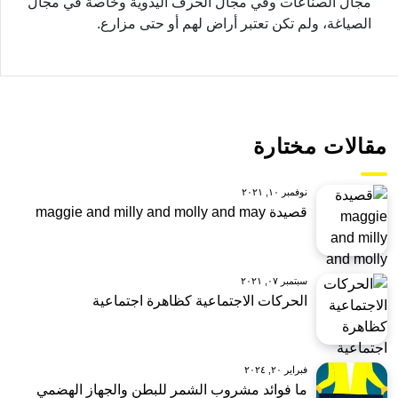
مجال الصناعات وفي مجال الحرف اليدوية وخاصة في مجال
الصياغة، ولم تكن تعتبر أراض لهم أو حتى مزارع.
مقالات مختارة
نوفمبر ١٠, ٢٠٢١
قصيدة maggie and milly and molly and may
سبتمبر ٠٧, ٢٠٢١
الحركات الاجتماعية كظاهرة اجتماعية
فبراير ٢٠, ٢٠٢٤
ما فوائد مشروب الشمر للبطن والجهاز الهضمي