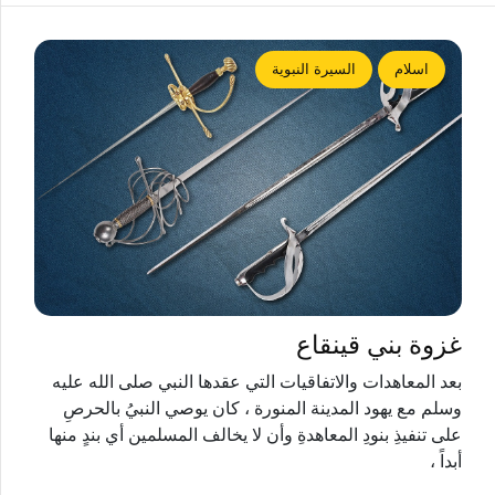
اسلام
السيرة النبوية
غزوة بني قينقاع
بعد المعاهدات والاتفاقيات التي عقدها النبي صلى الله عليه
وسلم مع يهود المدينة المنورة ، كان يوصي النبيُ بالحرصِ
على تنفيذِ بنودِ المعاهدةِ وأن لا يخالف المسلمين أي بندٍ منها
أبداً ،