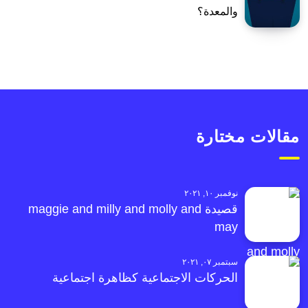
والمعدة؟
مقالات مختارة
نوفمبر ١٠, ٢٠٢١
قصيدة maggie and milly and molly and
may
سبتمبر ٠٧, ٢٠٢١
الحركات الاجتماعية كظاهرة اجتماعية