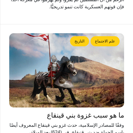
فإن قوتهم العسكرية كانت تنمو تدريجيًّا.
علم الاجتماع
التاريخ
ما هو سبب غزوة ​​بني قينقاع
وفقًا للمصادر الإسلامية، حدث غزو بني قينقاع المعروف أيضًا
باسم الحملة ضد بني قنيقاع، في (624) بعد الميلاد،