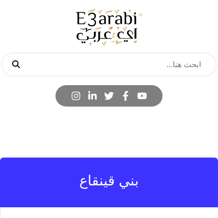
بني قينقاع