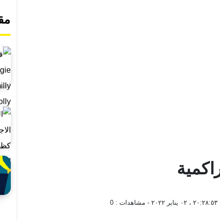
مق
راكمية
٢٠:٢٨:٥٣ ، ٠٢ يناير ٢٠٢٢
- مشاهدات :
0