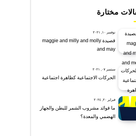
الات مختارة
نوفمبر ١٠, ٢٠٢١
قصيدة maggie and milly and molly
and may
سبتمبر ٠٧, ٢٠٢١
الحركات الاجتماعية كظاهرة اجتماعية
فبراير ٢٠, ٢٠٢٤
ما فوائد مشروب الشمر للبطن والجهاز
الهضمي والمعدة؟