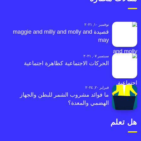
نوفمبر ١٠, ٢٠٢١
قصيدة maggie and milly and molly and
may
سبتمبر ٠٧, ٢٠٢١
الحركات الاجتماعية كظاهرة اجتماعية
فبراير ٢٠, ٢٠٢٤
ما فوائد مشروب الشمر للبطن والجهاز
الهضمي والمعدة؟
هل تعلم