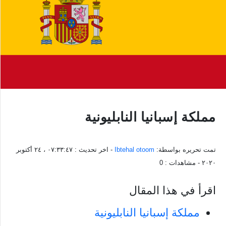
مملكة إسبانيا النابليونية
تمت تحريره بواسطة:
Ibtehal otoom
- اخر تحديث :
٠٧:٣٣:٤٧ ، ٢٤ أكتوبر
٢٠٢٠
- مشاهدات :
0
اقرأ في هذا المقال
مملكة إسبانيا النابليونية