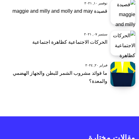
نوفمبر ١٠, ٢٠٢١
قصيدة maggie and milly and molly and may
سبتمبر ٠٧, ٢٠٢١
الحركات الاجتماعية كظاهرة اجتماعية
فبراير ٢٠, ٢٠٢٤
ما فوائد مشروب الشمر للبطن والجهاز الهضمي
والمعدة؟
مقالات مختارة