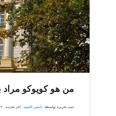
من هو كويوكو مراد ب
تمت تحريره بواسطة:
نانسي العتوم
- اخر تحديث :
٢٩:٠٢