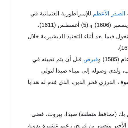
الصدر الأعظم
للإمبراطورية العثمانية في
بين (9) ديسمبر (1606) و (5) أغسطس (1611)،
 تحول فيما بعد أثناء التجنيد الديشيرمة خلال
15) و
قبرص
قبل أن يتم تعيينه في
لك في حلب، ولدى وصوله إلى ميناء صيدا لتولي
وف الدرزي فخر الدين، الذي قدم له هدايا
ق بك (محافظ منطقة) صيدا، بيروت، قضى
لأخير منصور بن فريح، زعيم عشيرة بدوية