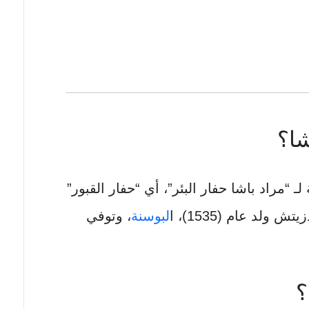
شا؟
 لـ “مراد باشا حفار البئر”، أي “حفار القبور”
ولد عام (1535)، ا
لبوسنة
، وتوفي
؟