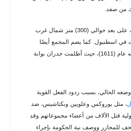
ك من صفد.
، على بعد حوالي (300) متر شمال غرب
ث في اسطنبول. كما يضم المجمع أيضًا
ضريح مراد باشا حيث دفن بعد وفاته عام (1611)، حيث أظلمت جدران بوابة
 وضعه الحالي، بسبب ردود الفعل القوية
ل
، مثل يوروكس وعلويين وبكتاشيس، ضد
لية قتل الآلاف من أعضاء مجموعاتهم وقد
حف للمجازر ووصف نية الحكومة بإجراء