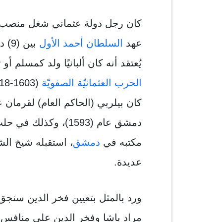
كان رجل دولة عثماني شغل منصب
عهد
السلطان أحمد الأول
يُعتقد أنه كان ألبانيًا ولد كمسلم أو
الحرب العثمانيّة الصفويّة
(1603-1618).
كان بيلربي (الحاكم العام) لقرمان عام (85
دمشق عام (1593)، وكذ
مكتبه في
دمشق
، استقبله شيخ الش
عديدة.
ورد بالمثل بتعيين فخر الدين سنج
مراد باشا وفخر الدين على منافس ا