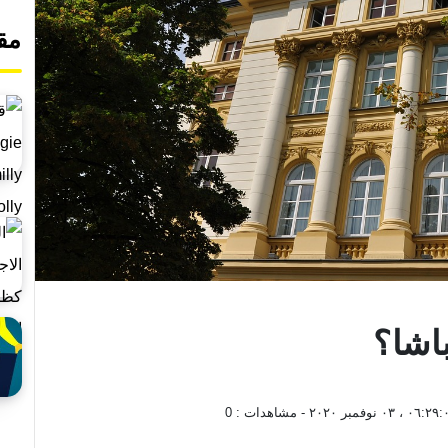
مق
اشا؟
٠٦: ، ٠٣ نوفمبر ٢٠٢٠
- مشاهدات :
0