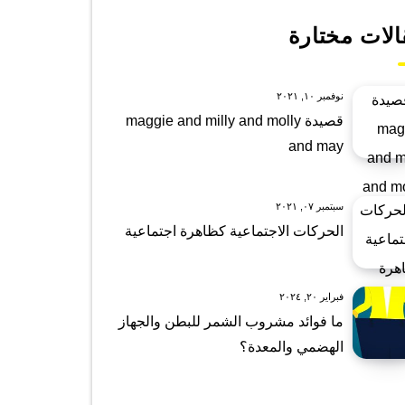
الات مختارة
نوفمبر ١٠, ٢٠٢١
قصيدة maggie and milly and molly
and may
سبتمبر ٠٧, ٢٠٢١
الحركات الاجتماعية كظاهرة اجتماعية
فبراير ٢٠, ٢٠٢٤
ما فوائد مشروب الشمر للبطن والجهاز
الهضمي والمعدة؟