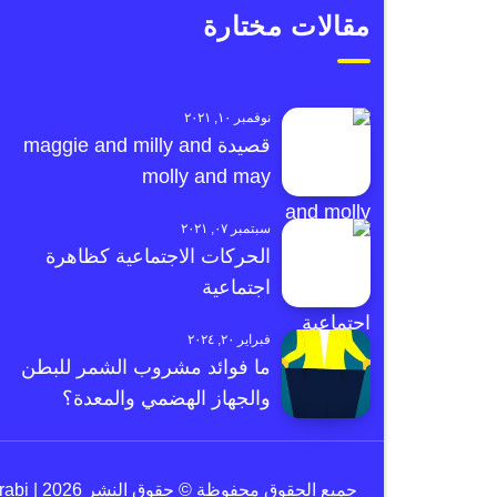
مقالات مختارة
نوفمبر ١٠, ٢٠٢١
قصيدة maggie and milly and
molly and may
سبتمبر ٠٧, ٢٠٢١
الحركات الاجتماعية كظاهرة
اجتماعية
فبراير ٢٠, ٢٠٢٤
ما فوائد مشروب الشمر للبطن
والجهاز الهضمي والمعدة؟
جميع الحقوق محفوظة © حقوق النشر 2026 | e3arabi