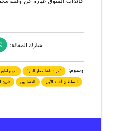
عائدات السوق عبارة عن وقفة مخ
شارك المقالة:
وسوم:
"مراد باشا حفار البئر"
الإمبراطوري
السلطان أحمد الأول
العثمانيين
تاريخ ا