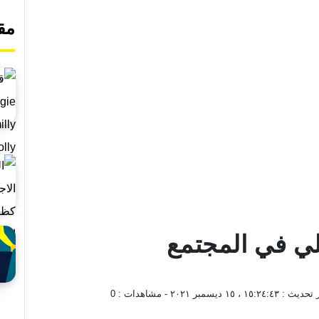
مق
لي في المجتمع
 تحديث :
١٥:٢٤:٤٣ ، ١٥ ديسمبر ٢٠٢١
- مشاهدات :
0