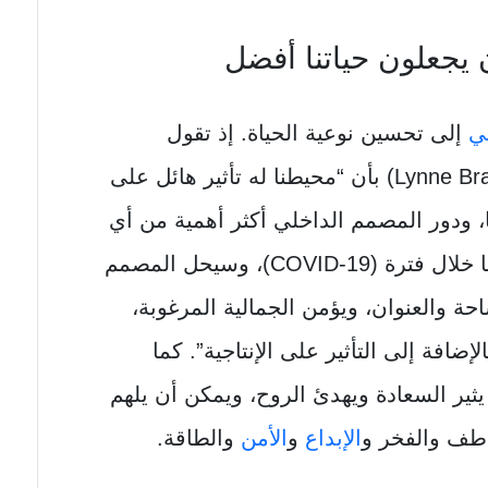
ن يجعلون حياتنا أفضل
ي
إلى تحسين نوعية الحياة. إذ تقول
(Lynne Bradley) بأن “محيطنا له تأثير هائل على
، ودور المصمم الداخلي أكثر أهمية من أي
وقت مضى عندما نتراجع إلى منازلنا خلال فترة (COVID-19)، وسيحل المصمم
ة والعنوان، ويؤمن الجمالية المرغوبة،
افة إلى التأثير على الإنتاجية”. كما
ثير السعادة ويهدئ الروح، ويمكن أن يلهم
عاطف والفخر و
الإبداع
و
الأمن
والطاقة.