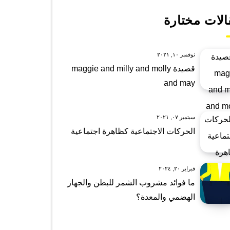
الات مختارة
نوفمبر ١٠, ٢٠٢١
قصيدة maggie and milly and molly
and may
سبتمبر ٠٧, ٢٠٢١
الحركات الاجتماعية كظاهرة اجتماعية
فبراير ٢٠, ٢٠٢٤
ما فوائد مشروب الشمر للبطن والجهاز
الهضمي والمعدة؟