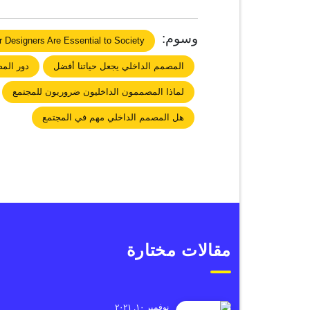
وسوم:
r Designers Are Essential to Society
المصمم الداخلي يجعل حياتنا أفضل
دور الم
لماذا المصممون الداخليون ضروريون للمجتمع
هل المصمم الداخلي مهم في المجتمع
مقالات مختارة
نوفمبر ١٠, ٢٠٢١