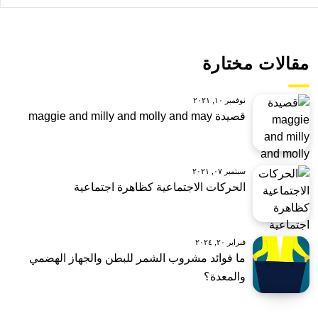
مقالات مختارة
نوفمبر ١٠, ٢٠٢١
قصيدة maggie and milly and molly and may
سبتمبر ٠٧, ٢٠٢١
الحركات الاجتماعية كظاهرة اجتماعية
فبراير ٢٠, ٢٠٢٤
ما فوائد مشروب الشمر للبطن والجهاز الهضمي
والمعدة؟