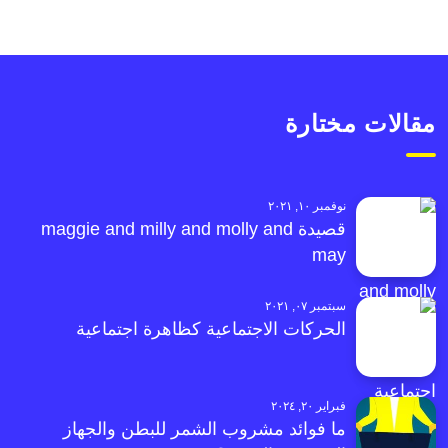
مقالات مختارة
نوفمبر ١٠, ٢٠٢١
قصيدة maggie and milly and molly and
may
سبتمبر ٠٧, ٢٠٢١
الحركات الاجتماعية كظاهرة اجتماعية
فبراير ٢٠, ٢٠٢٤
ما فوائد مشروب الشمر للبطن والجهاز