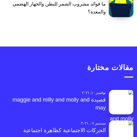
ما فوائد مشروب الشمر للبطن والجهاز الهضمي
والمعدة؟
مقالات مختارة
نوفمبر ١٠, ٢٠٢١
قصيدة maggie and milly and molly and
may
سبتمبر ٠٧, ٢٠٢١
الحركات الاجتماعية كظاهرة اجتماعية