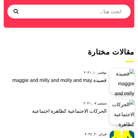
مقالات مختارة
نوفمبر ١٠, ٢٠٢١
قصيدة maggie and milly and molly and may
سبتمبر ٠٧, ٢٠٢١
الحركات الاجتماعية كظاهرة اجتماعية
فبراير ٢٠, ٢٠٢٤