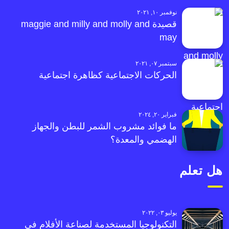
نوفمبر ١٠, ٢٠٢١
قصيدة maggie and milly and molly and
may
سبتمبر ٠٧, ٢٠٢١
الحركات الاجتماعية كظاهرة اجتماعية
فبراير ٢٠, ٢٠٢٤
ما فوائد مشروب الشمر للبطن والجهاز
الهضمي والمعدة؟
هل تعلم
يوليو ٠٣, ٢٠٢٢
التكنولوجيا المستخدمة لصناعة الأفلام في