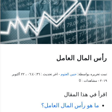
رأس المال العامل
تمت تحريره بواسطة:
حنين العتوم
- اخر تحديث :
٠٦:٤٠:٣٦ ، ٢٢ أكتوبر
٢٠١٩
- مشاهدات :
0
اقرأ في هذا المقال
ما هو رأس المال العامل؟