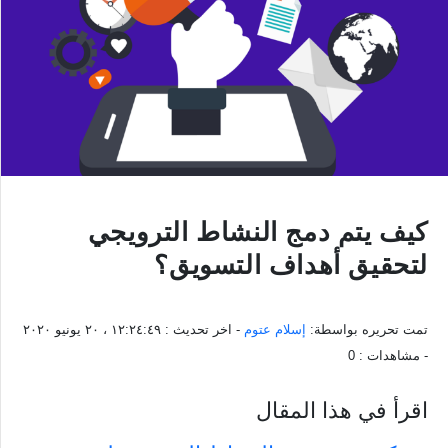
كيف يتم دمج النشاط الترويجي
لتحقيق أهداف التسويق؟
تمت تحريره بواسطة:
إسلام عتوم
- اخر تحديث :
١٢:٢٤:٤٩ ، ٢٠ يونيو ٢٠٢٠
- مشاهدات :
0
اقرأ في هذا المقال