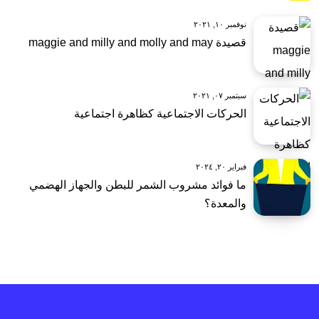
نوفمبر ١٠, ٢٠٢١
قصيدة maggie and milly and molly and may
سبتمبر ٠٧, ٢٠٢١
الحركات الاجتماعية كظاهرة اجتماعية
فبراير ٢٠, ٢٠٢٤
ما فوائد مشروب الشمر للبطن والجهاز الهضمي
والمعدة؟