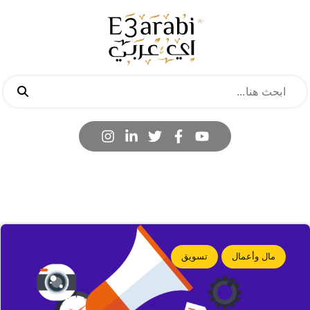
مال وأعمال
تسويق