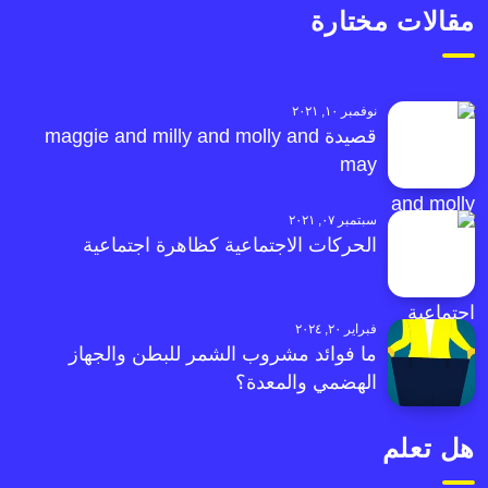
مقالات مختارة
نوفمبر ١٠, ٢٠٢١
قصيدة maggie and milly and molly and
may
سبتمبر ٠٧, ٢٠٢١
الحركات الاجتماعية كظاهرة اجتماعية
فبراير ٢٠, ٢٠٢٤
ما فوائد مشروب الشمر للبطن والجهاز
الهضمي والمعدة؟
هل تعلم