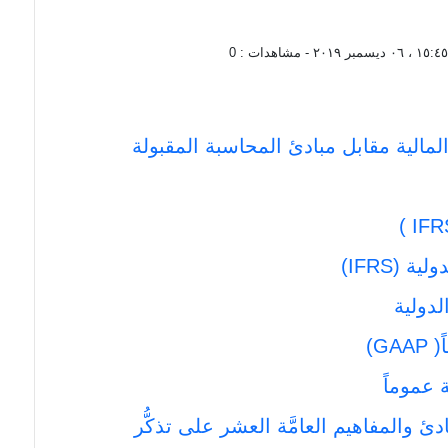
، ٠٦ ديسمبر ٢٠١٩
- مشاهدات :
0
 المالية مقابل مبادئ المحاسبة المقبولة
 (IFRS)
لدولية
G)
 عموماً
 والمفاهيم العامَّة العشر على تذكُّر