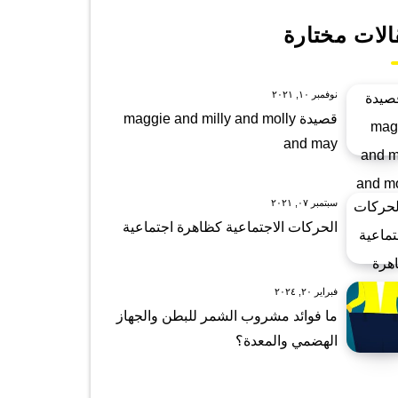
الات مختارة
نوفمبر ١٠, ٢٠٢١
قصيدة maggie and milly and molly
and may
سبتمبر ٠٧, ٢٠٢١
الحركات الاجتماعية كظاهرة اجتماعية
فبراير ٢٠, ٢٠٢٤
ما فوائد مشروب الشمر للبطن والجهاز
الهضمي والمعدة؟