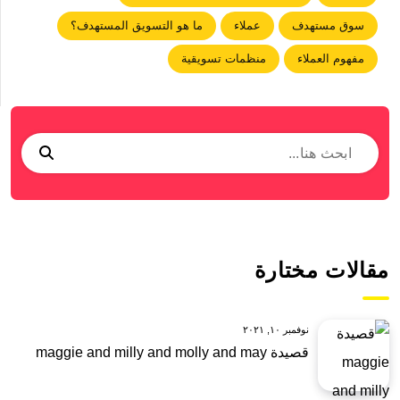
سوق مستهدف
عملاء
ما هو التسويق المستهدف؟
مفهوم العملاء
منظمات تسويقية
مقالات مختارة
نوفمبر ١٠, ٢٠٢١
قصيدة maggie and milly and molly and may