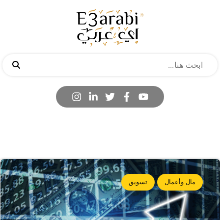
مال وأعمال
تسويق