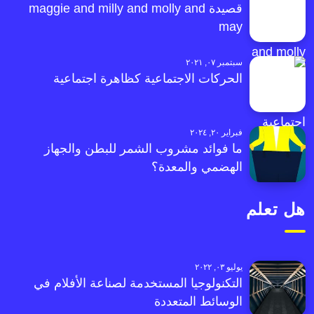
قصيدة maggie and milly and molly and
may
سبتمبر ٠٧, ٢٠٢١
الحركات الاجتماعية كظاهرة اجتماعية
فبراير ٢٠, ٢٠٢٤
ما فوائد مشروب الشمر للبطن والجهاز
الهضمي والمعدة؟
هل تعلم
يوليو ٠٣, ٢٠٢٢
التكنولوجيا المستخدمة لصناعة الأفلام في
الوسائط المتعددة