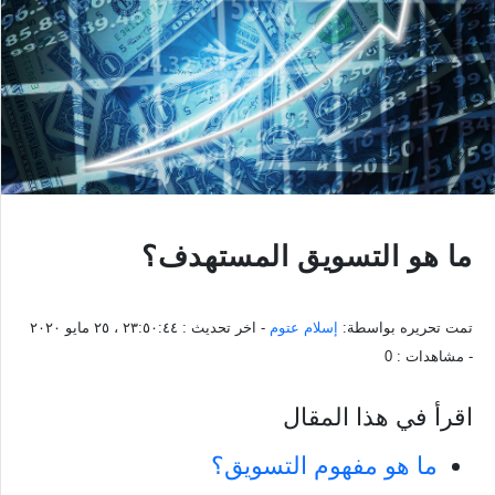
ما هو التسويق المستهدف؟
تمت تحريره بواسطة:
إسلام عتوم
- اخر تحديث :
٢٣:٥٠:٤٤ ، ٢٥ مايو ٢٠٢٠
- مشاهدات :
0
اقرأ في هذا المقال
ما هو مفهوم التسويق؟